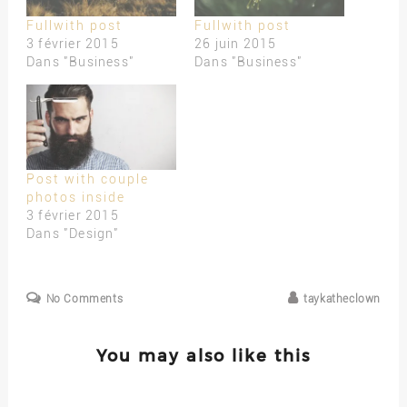
Fullwith post
Fullwith post
3 février 2015
26 juin 2015
Dans "Business"
Dans "Business"
Post with couple
photos inside
3 février 2015
Dans "Design"
No Comments
taykatheclown
You may also like this