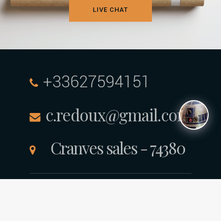
LIVE CHAT
+33627594151
c.redoux@gmail.com
Cranves sales - 74380
© Copyright 2021 Tayka - inc