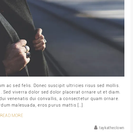
ac sed felis. Donec suscipit ultricies risus sed mollis.
 Sed viverra dolor sed dolor placerat ornare ut et diam.
ui venenatis dui convallis, a consectetur quam ornare.
terdum malesuada, eros purus mattis […]
READ MORE
taykatheclown