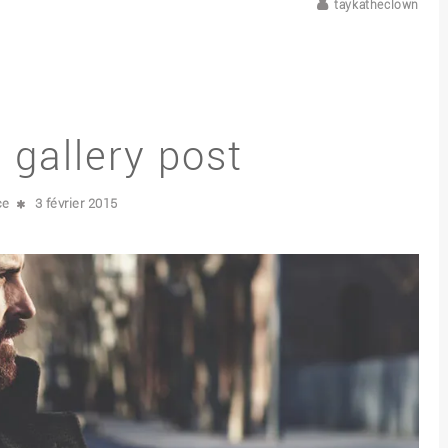
taykatheclown
 gallery post
ce
3 février 2015