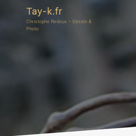
Skip
Tay-k.fr
to
content
Christophe Redoux – Dessin &
Photo