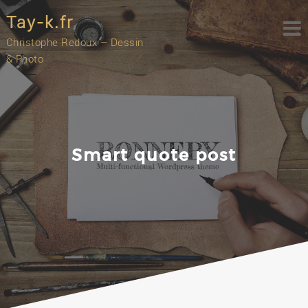
Skip
Tay-k.fr
to
content
Christophe Redoux – Dessin
& Photo
Smart quote post