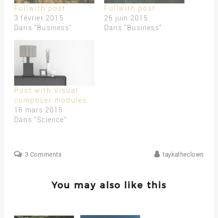
Fullwith post
Fullwith post
3 février 2015
26 juin 2015
Dans "Business"
Dans "Business"
Post with Visual
composer modules
16 mars 2015
Dans "Science"
3 Comments
taykatheclown
You may also like this