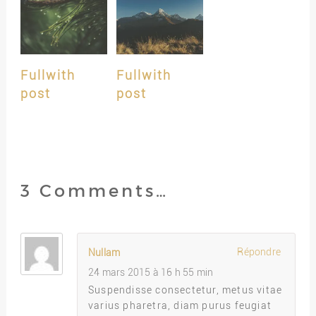
Fullwith
Fullwith
post
post
3 Comments…
Répondre
Nullam
24 mars 2015 à 16 h 55 min
Suspendisse consectetur, metus vitae
varius pharetra, diam purus feugiat